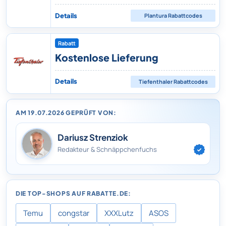
Details
Plantura
Rabattcodes
Rabatt
Kostenlose Lieferung
Details
Tiefenthaler
Rabattcodes
AM 19.07.2026 GEPRÜFT VON:
Dariusz Strenziok
Redakteur & Schnäppchenfuchs
DIE TOP-SHOPS AUF RABATTE.DE:
Temu
congstar
XXXLutz
ASOS