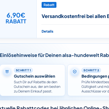
Rabatt
6,90€
Versandkostenfrei bei allen 
RABATT
Details
Einlösehinweise für Deinen alsa-hundewelt Ra
SCHRITT 1
SCHRITT 2
Gutschein auswählen
Bedingungen 
Such Dir auf Rabatte.de den
Prüfe Mindestbes
Gutschein aus, der am besten
Gültigkeit und mö
zu Deinem Einkauf passt.
Ausschlüsse vor 
ktuelle Rabattcodes bei ähnlichen Online-S