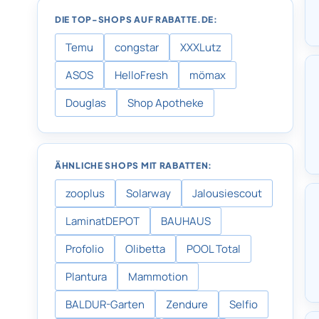
DIE TOP-SHOPS AUF RABATTE.DE:
Temu
congstar
XXXLutz
ASOS
HelloFresh
mömax
Douglas
Shop Apotheke
ÄHNLICHE SHOPS MIT RABATTEN:
zooplus
Solarway
Jalousiescout
LaminatDEPOT
BAUHAUS
Profolio
Olibetta
POOL Total
Plantura
Mammotion
BALDUR-Garten
Zendure
Selfio