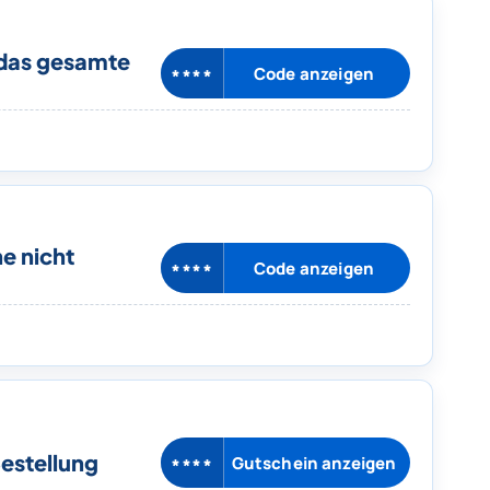
 das gesamte
Code anzeigen
****
e nicht
Code anzeigen
****
estellung
Gutschein anzeigen
****