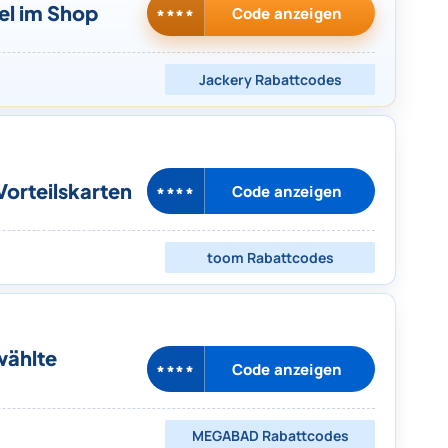
el im Shop
Code anzeigen
****
Jackery
Rabattcodes
Vorteilskarten
Code anzeigen
****
toom
Rabattcodes
wählte
Code anzeigen
****
MEGABAD
Rabattcodes