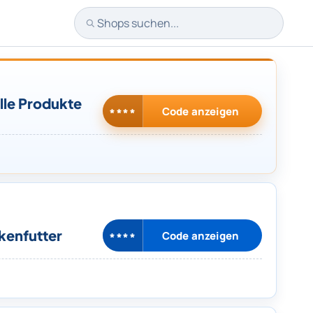
Shops suchen
lle Produkte
Code anzeigen
****
kenfutter
Code anzeigen
****