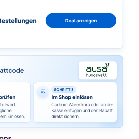
Bestellungen
Deal anzeigen
battcode
SCHRITT 3
prüfen
Im Shop einlösen
tellwert,
Code im Warenkorb oder an der
gliche
Kasse einfügen und den Rabatt
dem Einlösen.
direkt sichern.
hops