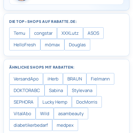
DIE TOP-SHOPS AUF RABATTE.DE:
Temu
congstar
XXXLutz
ASOS
HelloFresh
mömax
Douglas
ÄHNLICHE SHOPS MIT RABATTEN:
VersandApo
iHerb
BRAUN
Fielmann
DOKTORABC
Sabina
Stylevana
SEPHORA
Lucky Hemp
DocMorris
VitalAbo
Wild
asambeauty
diabetikerbedarf
medpex