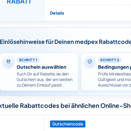
RABATT
Details
Einlösehinweise für Deinen medpex Rabattcod
SCHRITT 1
SCHRITT 2
Gutschein auswählen
Bedingungen 
Such Dir auf Rabatte.de den
Prüfe Mindestbes
Gutschein aus, der am besten
Gültigkeit und mö
zu Deinem Einkauf passt.
Ausschlüsse vor 
ktuelle Rabattcodes bei ähnlichen Online-S
Gutscheincode