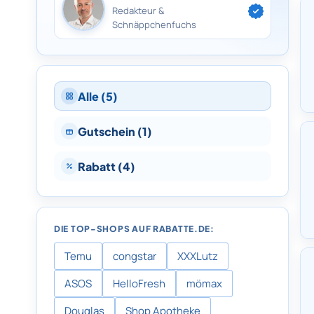
Redakteur &
Schnäppchenfuchs
Alle (5)
Gutschein (1)
Rabatt (4)
DIE TOP-SHOPS AUF RABATTE.DE:
Temu
congstar
XXXLutz
ASOS
HelloFresh
mömax
Douglas
Shop Apotheke