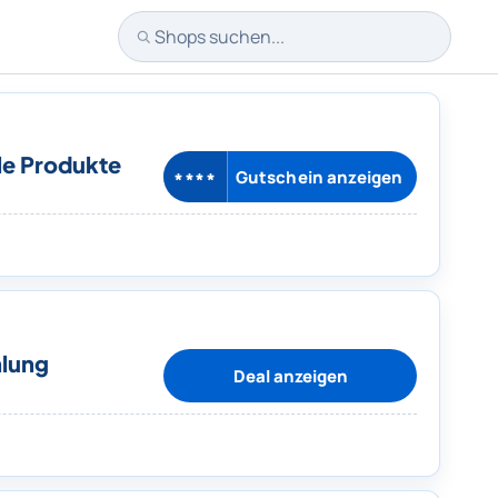
Shops suchen
le Produkte
Gutschein anzeigen
****
hlung
Deal anzeigen