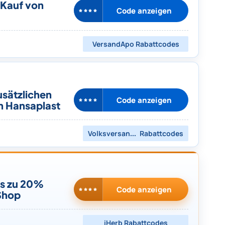
 Kauf von
Code anzeigen
****
VersandApo
Rabattcodes
usätzlichen
Code anzeigen
****
n Hansaplast
Volksversand Apotheke
Rabattcodes
is zu 20%
Code anzeigen
****
 Shop
iHerb
Rabattcodes