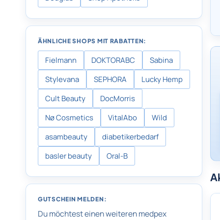
ÄHNLICHE SHOPS MIT RABATTEN:
Fielmann
DOKTORABC
Sabina
Stylevana
SEPHORA
Lucky Hemp
Cult Beauty
DocMorris
Nø Cosmetics
VitalAbo
Wild
asambeauty
diabetikerbedarf
basler beauty
Oral-B
A
GUTSCHEIN MELDEN:
Du möchtest einen weiteren medpex