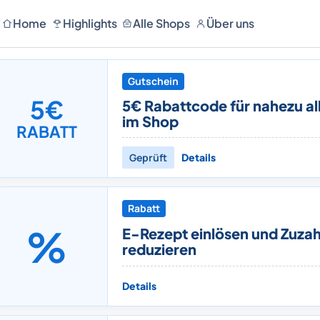
Home
Highlights
Alle Shops
Über uns
Gutschein
5€
5€ Rabattcode für nahezu al
im Shop
RABATT
Geprüft
Details
Rabatt
%
E-Rezept einlösen und Zuza
reduzieren
Details