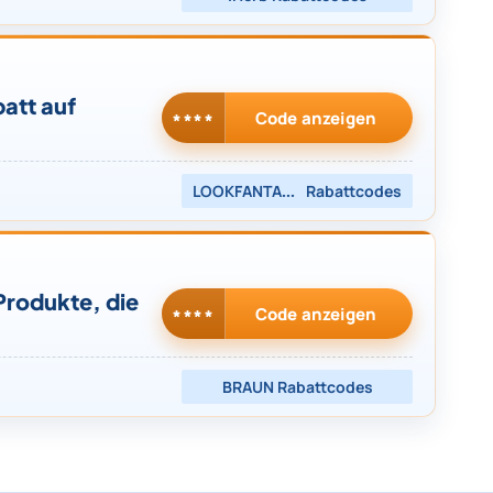
att auf
Code anzeigen
****
LOOKFANTASTIC
Rabattcodes
Produkte, die
Code anzeigen
****
BRAUN
Rabattcodes