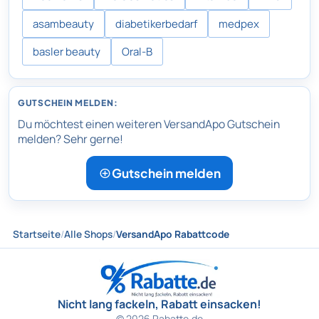
asambeauty
diabetikerbedarf
medpex
basler beauty
Oral-B
GUTSCHEIN MELDEN:
Du möchtest einen weiteren VersandApo Gutschein
melden? Sehr gerne!
Gutschein melden
Startseite
/
Alle Shops
/
VersandApo Rabattcode
Nicht lang fackeln, Rabatt einsacken!
© 2026 Rabatte.de