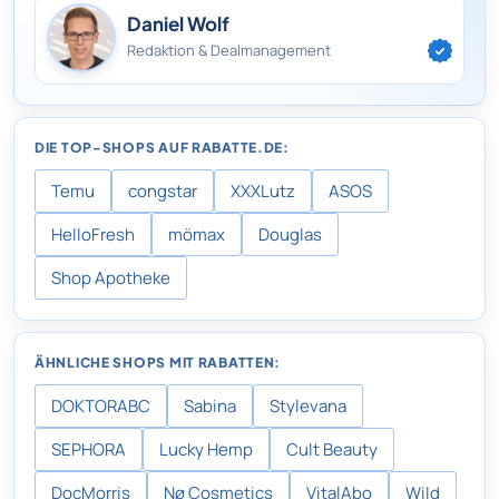
Daniel Wolf
Redaktion & Dealmanagement
DIE TOP-SHOPS AUF RABATTE.DE:
Temu
congstar
XXXLutz
ASOS
HelloFresh
mömax
Douglas
Shop Apotheke
ÄHNLICHE SHOPS MIT RABATTEN:
DOKTORABC
Sabina
Stylevana
SEPHORA
Lucky Hemp
Cult Beauty
DocMorris
Nø Cosmetics
VitalAbo
Wild