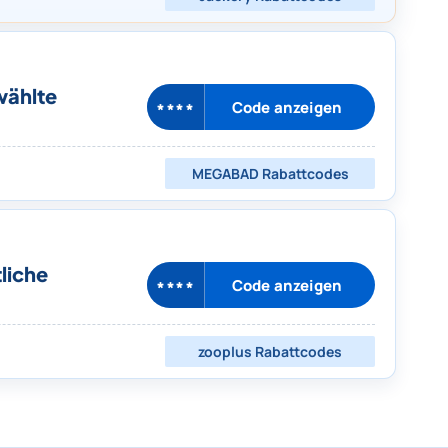
wählte
Code anzeigen
****
MEGABAD
Rabattcodes
liche
Code anzeigen
****
zooplus
Rabattcodes