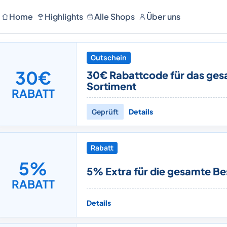
Home
Highlights
Alle Shops
Über uns
Gutschein
30€
30€ Rabattcode für das ge
Sortiment
RABATT
Geprüft
Details
Rabatt
5%
5% Extra für die gesamte Be
RABATT
Details