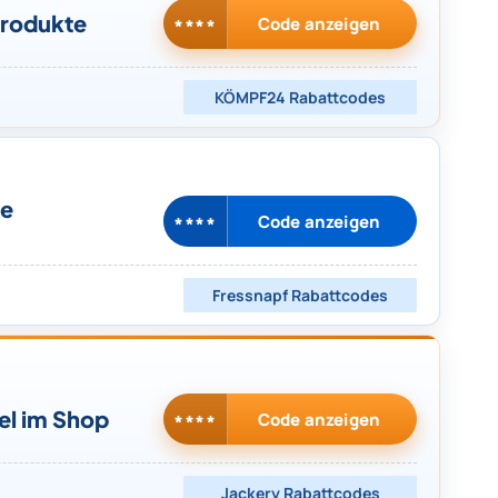
Produkte
Code anzeigen
****
KÖMPF24
Rabattcodes
le
Code anzeigen
****
Fressnapf
Rabattcodes
el im Shop
Code anzeigen
****
Jackery
Rabattcodes