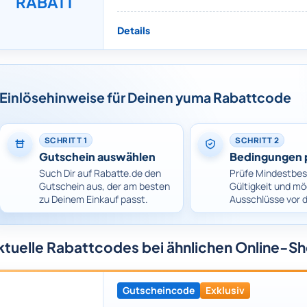
RABATT
Details
Einlösehinweise für Deinen yuma Rabattcode
SCHRITT 1
SCHRITT 2
Gutschein auswählen
Bedingungen 
Such Dir auf Rabatte.de den
Prüfe Mindestbes
Gutschein aus, der am besten
Gültigkeit und mö
zu Deinem Einkauf passt.
Ausschlüsse vor 
ktuelle Rabattcodes bei ähnlichen Online-S
Gutscheincode
Exklusiv