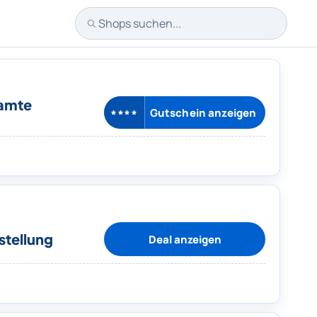
Shops suchen
samte
Gutschein anzeigen
****
stellung
Deal anzeigen