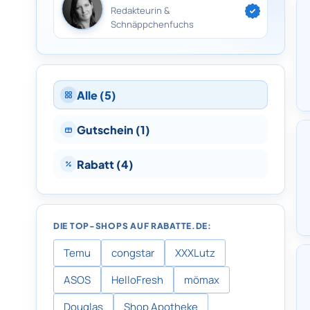
Redakteurin &
Schnäppchenfuchs
Alle (5)
Gutschein (1)
Rabatt (4)
DIE TOP-SHOPS AUF RABATTE.DE:
Temu
congstar
XXXLutz
ASOS
HelloFresh
mömax
Douglas
Shop Apotheke