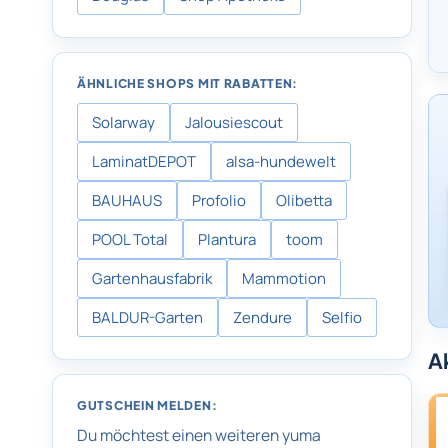
ÄHNLICHE SHOPS MIT RABATTEN:
Solarway
Jalousiescout
LaminatDEPOT
alsa-hundewelt
BAUHAUS
Profolio
Olibetta
POOL Total
Plantura
toom
Gartenhausfabrik
Mammotion
BALDUR-Garten
Zendure
Selfio
A
GUTSCHEIN MELDEN:
Du möchtest einen weiteren yuma