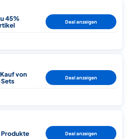
zu 45%
Deal anzeigen
tikel
 Kauf von
Deal anzeigen
-Sets
e Produkte
Deal anzeigen