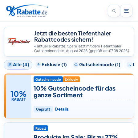
Jetzt die besten Tiefenthaler
Rabattcodes sichern!
4 aktuelle Rabatte: Spare jetzt mit dem Tiefenthaler
Gutscheincode im August 2026
(geprüft am 07.08.2026)
Alle (4)
Exklusiv (1)
Gutscheincode (1)
Ra
Gutscheincode
Exklusiv
10% Gutscheincode für das
10%
ganze Sortiment
RABATT
Geprüft
Details
Rabatt
Produkte im Sale: Bis zu 77%