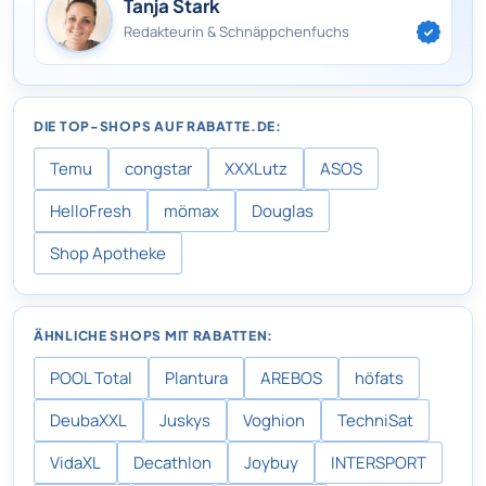
Tanja Stark
Redakteurin & Schnäppchenfuchs
DIE TOP-SHOPS AUF RABATTE.DE:
Temu
congstar
XXXLutz
ASOS
HelloFresh
mömax
Douglas
Shop Apotheke
ÄHNLICHE SHOPS MIT RABATTEN:
POOL Total
Plantura
AREBOS
höfats
DeubaXXL
Juskys
Voghion
TechniSat
VidaXL
Decathlon
Joybuy
INTERSPORT