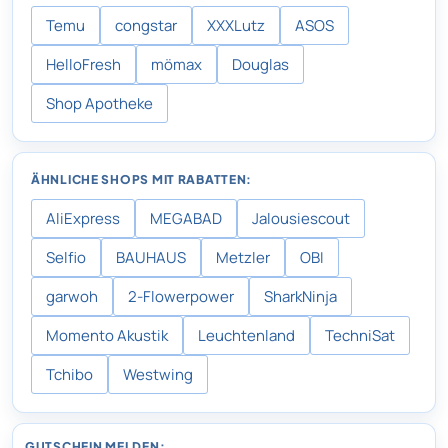
Temu
congstar
XXXLutz
ASOS
HelloFresh
mömax
Douglas
Shop Apotheke
ÄHNLICHE SHOPS MIT RABATTEN:
AliExpress
MEGABAD
Jalousiescout
Selfio
BAUHAUS
Metzler
OBI
garwoh
2-Flowerpower
SharkNinja
Momento Akustik
Leuchtenland
TechniSat
Tchibo
Westwing
GUTSCHEIN MELDEN: