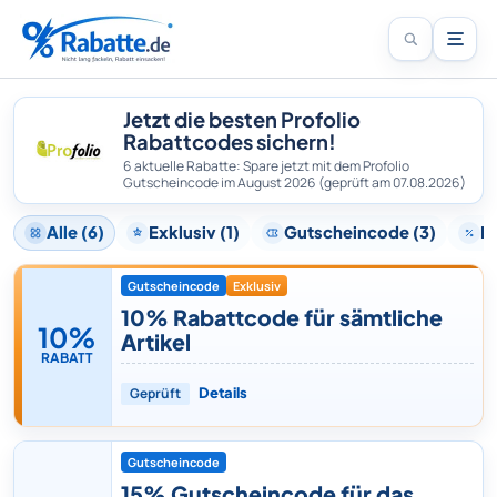
Jetzt die besten Profolio
Rabattcodes sichern!
6 aktuelle Rabatte: Spare jetzt mit dem Profolio
Gutscheincode im August 2026
(geprüft am 07.08.2026)
Alle (6)
Exklusiv (1)
Gutscheincode (3)
Ra
Gutscheincode
Exklusiv
10% Rabattcode für sämtliche
10%
Artikel
RABATT
Geprüft
Details
Gutscheincode
15% Gutscheincode für das