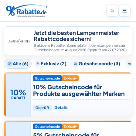
Jetzt die besten Lampenmeister
Rabattcodes sichern!
6 aktuelle Rabatte: Spare jetzt mit dem Lampenmeister
Gutscheincode im August 2026
(geprüft am 27.07.2026)
Alle (6)
Exklusiv (2)
Gutscheincode (3)
G
Gutscheincode
Exklusiv
10% Gutscheincode für
10%
Produkte ausgewählter Marken
RABATT
Geprüft
Details
Gutscheincode
Exklusiv
5% Gutscheincode für