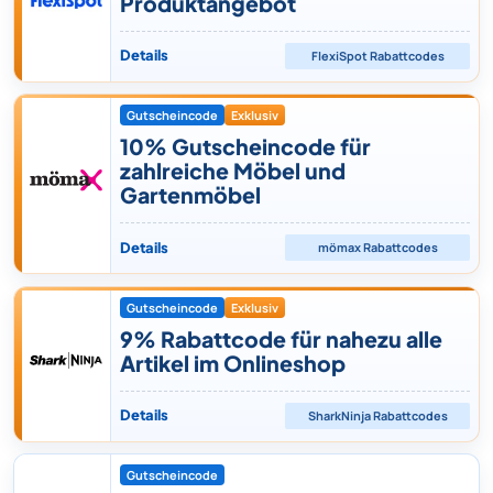
Produktangebot
Details
FlexiSpot
Rabattcodes
Gutscheincode
Exklusiv
10% Gutscheincode für
zahlreiche Möbel und
Gartenmöbel
Details
mömax
Rabattcodes
Gutscheincode
Exklusiv
9% Rabattcode für nahezu alle
Artikel im Onlineshop
Details
SharkNinja
Rabattcodes
Gutscheincode