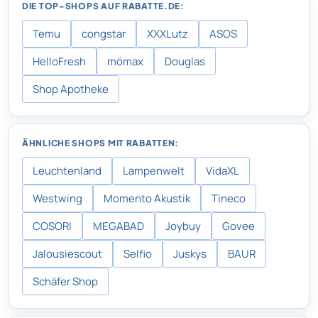
DIE TOP-SHOPS AUF RABATTE.DE:
Temu
congstar
XXXLutz
ASOS
HelloFresh
mömax
Douglas
Shop Apotheke
ÄHNLICHE SHOPS MIT RABATTEN:
Leuchtenland
Lampenwelt
VidaXL
Westwing
Momento Akustik
Tineco
COSORI
MEGABAD
Joybuy
Govee
Jalousiescout
Selfio
Juskys
BAUR
Schäfer Shop