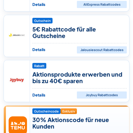
Details
AliExpress
Rabattcodes
Gutschein
5€ Rabattcode für alle
Gutscheine
Details
Jalousiescout
Rabattcodes
Rabatt
Aktionsprodukte erwerben und
bis zu 40€ sparen
Details
Joybuy
Rabattcodes
Gutscheincode
Exklusiv
30% Aktionscode für neue
Kunden