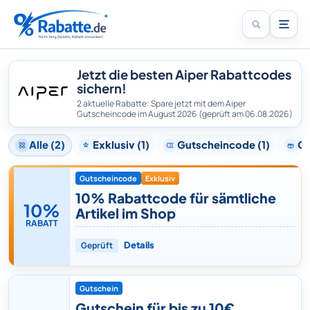
Jetzt die besten Aiper Rabattcodes
sichern!
2 aktuelle Rabatte: Spare jetzt mit dem Aiper
Gutscheincode im August 2026
(geprüft am 06.08.2026)
Alle (2)
Exklusiv (1)
Gutscheincode (1)
Gu
Gutscheincode
Exklusiv
10% Rabattcode für sämtliche
10%
Artikel im Shop
RABATT
Geprüft
Details
Gutschein
Gutschein für bis zu 10€