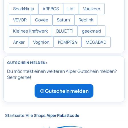
SharkNinja
AREBOS
Lidl
Voelkner
VEVOR
Govee
Saturn
Reolink
Kleines Kraftwerk
BLUETTI
geekmaxi
Anker
Voghion
KÖMPF24
MEGABAD
GUTSCHEIN MELDEN:
Du möchtest einen weiteren Aiper Gutschein melden?
Sehr gerne!
Gutschein melden
Startseite
/
Alle Shops
/
Aiper Rabattcode