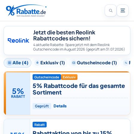
Jetzt die besten Reolink
Rabattcodes sichern!
4 aktuelle Rabatte: Spare jetzt mit dem Reolink
Gutscheincode im August 2026
(geprüft am 31.07.2026)
Alle (4)
Exklusiv (1)
Gutscheincode (1)
Ra
Gutscheincode
Exklusiv
5% Rabattcode für das gesamte
5%
Sortiment
RABATT
Geprüft
Details
Rabatt
Rabattaktion von bis zu 15%