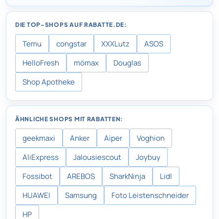
DIE TOP-SHOPS AUF RABATTE.DE:
Temu
congstar
XXXLutz
ASOS
HelloFresh
mömax
Douglas
Shop Apotheke
ÄHNLICHE SHOPS MIT RABATTEN:
geekmaxi
Anker
Aiper
Voghion
AliExpress
Jalousiescout
Joybuy
Fossibot
AREBOS
SharkNinja
Lidl
HUAWEI
Samsung
Foto Leistenschneider
HP