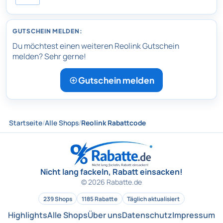
GUTSCHEIN MELDEN:
Du möchtest einen weiteren Reolink Gutschein
melden? Sehr gerne!
Gutschein melden
Startseite
/
Alle Shops
/
Reolink Rabattcode
Nicht lang fackeln, Rabatt einsacken!
© 2026 Rabatte.de
239 Shops
1185 Rabatte
Täglich aktualisiert
Highlights
Alle Shops
Über uns
Datenschutz
Impressum