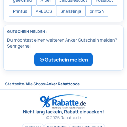
geekmaxi
Aiper
Jalousiescout
Fossibot
Printus
AREBOS
SharkNinja
print24
GUTSCHEIN MELDEN:
Du möchtest einen weiteren Anker Gutschein melden?
Sehr gerne!
Gutschein melden
Startseite
/
Alle Shops
/
Anker Rabattcode
Nicht lang fackeln, Rabatt einsacken!
© 2026 Rabatte.de