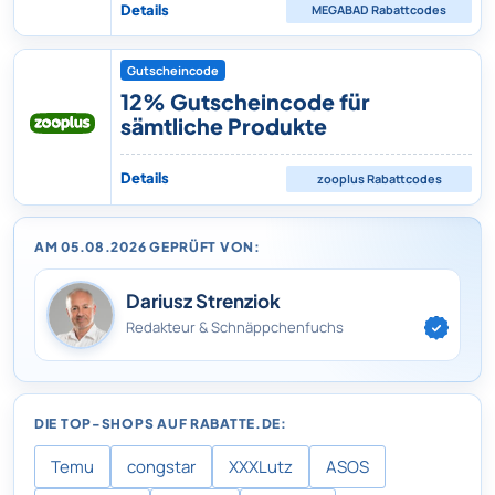
Details
MEGABAD
Rabattcodes
Gutscheincode
12% Gutscheincode für
sämtliche Produkte
Details
zooplus
Rabattcodes
AM 05.08.2026 GEPRÜFT VON:
Dariusz Strenziok
Redakteur & Schnäppchenfuchs
DIE TOP-SHOPS AUF RABATTE.DE:
Temu
congstar
XXXLutz
ASOS