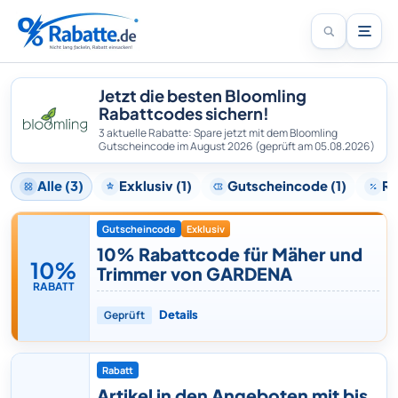
Jetzt die besten Bloomling
Rabattcodes sichern!
3 aktuelle Rabatte: Spare jetzt mit dem Bloomling
Gutscheincode im August 2026
(geprüft am 05.08.2026)
Alle (3)
Exklusiv (1)
Gutscheincode (1)
Ra
Gutscheincode
Exklusiv
10% Rabattcode für Mäher und
10%
Trimmer von GARDENA
RABATT
Geprüft
Details
Rabatt
Artikel in den Angeboten mit bis