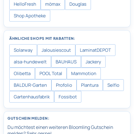
HelloFresh
mömax
Douglas
Shop Apotheke
ÄHNLICHE SHOPS MIT RABATTEN:
Solarway
Jalousiescout
LaminatDEPOT
alsa-hundewelt
BAUHAUS
Jackery
Olibetta
POOL Total
Mammotion
BALDUR-Garten
Profolio
Plantura
Selfio
Gartenhausfabrik
Fossibot
GUTSCHEIN MELDEN:
Du möchtest einen weiteren Bloomling Gutschein
melden? Sehr gerne!