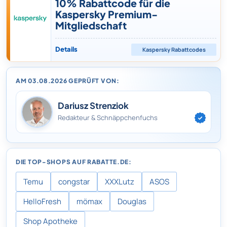
10% Rabattcode für die
Kaspersky Premium-
Mitgliedschaft
Details
Kaspersky
Rabattcodes
AM 03.08.2026 GEPRÜFT VON:
Dariusz Strenziok
Redakteur & Schnäppchenfuchs
DIE TOP-SHOPS AUF RABATTE.DE:
Temu
congstar
XXXLutz
ASOS
HelloFresh
mömax
Douglas
Shop Apotheke