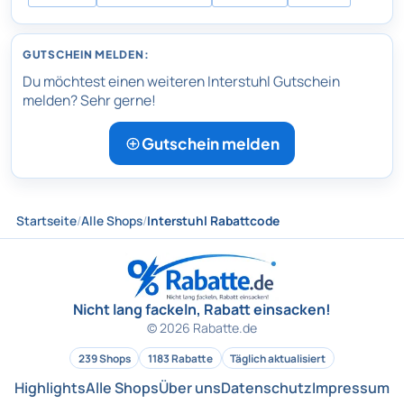
GUTSCHEIN MELDEN:
Du möchtest einen weiteren Interstuhl Gutschein
melden? Sehr gerne!
Gutschein melden
Startseite
/
Alle Shops
/
Interstuhl Rabattcode
Nicht lang fackeln, Rabatt einsacken!
© 2026 Rabatte.de
239 Shops
1183 Rabatte
Täglich aktualisiert
Highlights
Alle Shops
Über uns
Datenschutz
Impressum