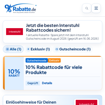
Jetzt die besten Interstuhl
Rabattcodes sichern!
1 aktuelle Rabatte: Spare jetzt mit dem Interstuhl
Gutscheincode im August 2026
(geprüft am 16.06.2026)
Alle (1)
Exklusiv (1)
Gutscheincode (1)
Gutscheincode
Exklusiv
10% Rabattcode für viele
10%
Produkte
RABATT
Geprüft
Details
Einlösehinweise für Deinen