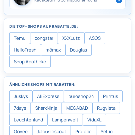
DIE TOP-SHOPS AUF RABATTE.DE:
Temu
congstar
XXXLutz
ASOS
HelloFresh
mömax
Douglas
Shop Apotheke
ÄHNLICHE SHOPS MIT RABATTEN:
Juskys
AliExpress
büroshop24
Printus
7days
SharkNinja
MEGABAD
Rugvista
Leuchtenland
Lampenwelt
VidaXL
Govee
Jalousiescout
Profolio
Selfio