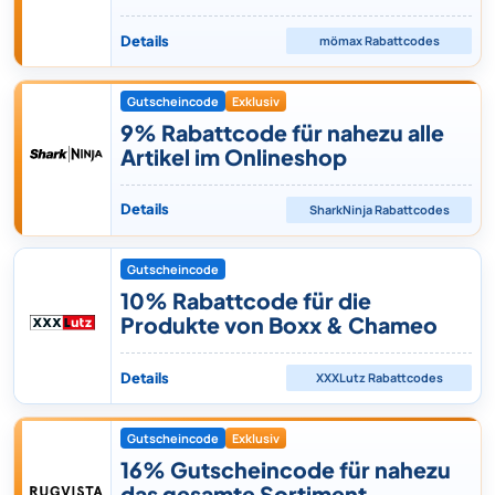
Details
mömax
Rabattcodes
Gutscheincode
Exklusiv
9% Rabattcode für nahezu alle
Artikel im Onlineshop
Details
SharkNinja
Rabattcodes
Gutscheincode
10% Rabattcode für die
Produkte von Boxx & Chameo
Details
XXXLutz
Rabattcodes
Gutscheincode
Exklusiv
16% Gutscheincode für nahezu
das gesamte Sortiment