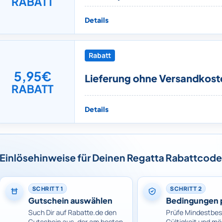
RABATT
Details
Rabatt
5,95€
Lieferung ohne Versandkost
RABATT
Details
Einlösehinweise für Deinen Regatta Rabattcode
SCHRITT 1
SCHRITT 2
Gutschein auswählen
Bedingungen 
Such Dir auf Rabatte.de den
Prüfe Mindestbes
Gutschein aus, der am besten
Gültigkeit und mö