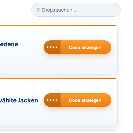
Shops suchen
iedene
Code anzeigen
****
wählte Jacken
Code anzeigen
****