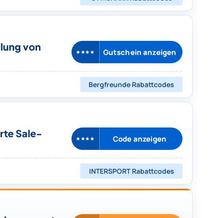
llung von
Gutschein anzeigen
****
Bergfreunde
Rabattcodes
rte Sale-
Code anzeigen
****
INTERSPORT
Rabattcodes