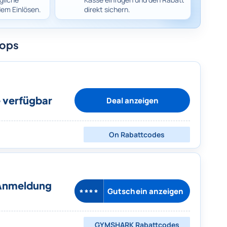
dem Einlösen.
direkt sichern.
hops
e verfügbar
Deal anzeigen
On
Rabattcodes
 Anmeldung
Gutschein anzeigen
****
GYMSHARK
Rabattcodes