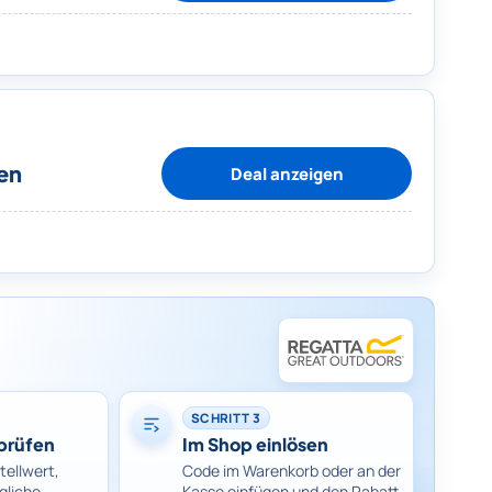
en
Deal anzeigen
SCHRITT 3
prüfen
Im Shop einlösen
tellwert,
Code im Warenkorb oder an der
gliche
Kasse einfügen und den Rabatt