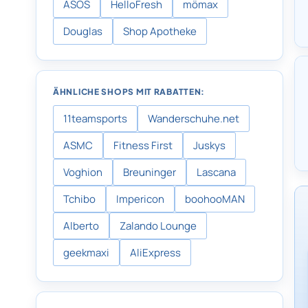
ASOS
HelloFresh
mömax
Douglas
Shop Apotheke
ÄHNLICHE SHOPS MIT RABATTEN:
11teamsports
Wanderschuhe.net
ASMC
Fitness First
Juskys
Voghion
Breuninger
Lascana
Tchibo
Impericon
boohooMAN
Alberto
Zalando Lounge
geekmaxi
AliExpress