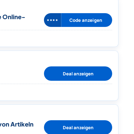
e Online-
Code anzeigen
****
Deal anzeigen
von Artikeln
Deal anzeigen