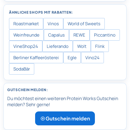
ÄHNLICHE SHOPS MIT RABATTEN:
Roastmarket
Vinos
World of Sweets
Weinfreunde
Capalus
REWE
Piccantino
VineShop24
Lieferando
Wolt
Flink
Berliner Kaffeerösterei
Egle
Vino24
SodaBär
GUTSCHEIN MELDEN:
Du möchtest einen weiteren Protein Works Gutschein
melden? Sehr gerne!
Gutschein melden