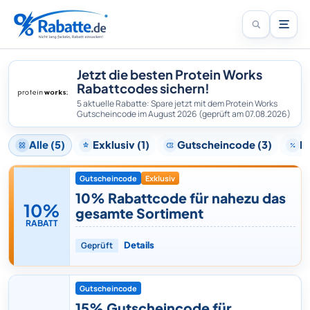
Jetzt die besten Protein Works
Rabattcodes sichern!
5 aktuelle Rabatte: Spare jetzt mit dem Protein Works
Gutscheincode im August 2026
(geprüft am 07.08.2026)
Alle (5)
Exklusiv (1)
Gutscheincode (3)
Ra
Gutscheincode
Exklusiv
10% Rabattcode für nahezu das
10%
gesamte Sortiment
RABATT
Geprüft
Details
Gutscheincode
15% Gutscheincode für