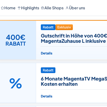
Home
Highlights
Alle Shops
Über uns
Rabatt
Exklusiv
Gutschrift in Höhe von 400€ 
400€
MagentaZuhause L inklusiv
RABATT
Details
Rabatt
%
6 Monate MagentaTV MegaS
Kosten erhalten
Details