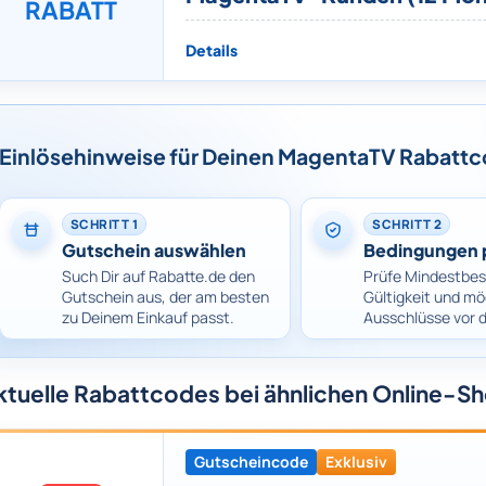
RABATT
Details
Einlösehinweise für Deinen MagentaTV Rabatt
SCHRITT 1
SCHRITT 2
Gutschein auswählen
Bedingungen 
Such Dir auf Rabatte.de den
Prüfe Mindestbes
Gutschein aus, der am besten
Gültigkeit und mö
zu Deinem Einkauf passt.
Ausschlüsse vor 
ktuelle Rabattcodes bei ähnlichen Online-S
Gutscheincode
Exklusiv