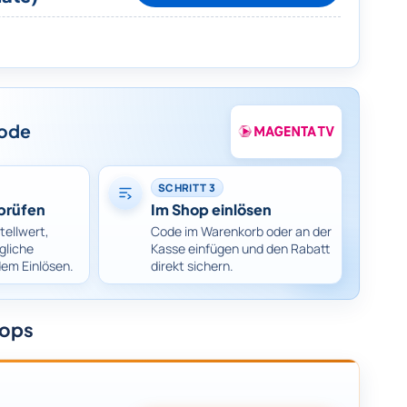
code
SCHRITT 3
prüfen
Im Shop einlösen
tellwert,
Code im Warenkorb oder an der
gliche
Kasse einfügen und den Rabatt
dem Einlösen.
direkt sichern.
hops