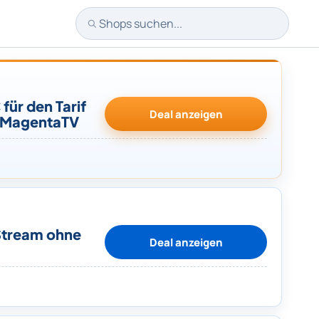
Shops suchen
für den Tarif
Deal anzeigen
e MagentaTV
tream ohne
Deal anzeigen