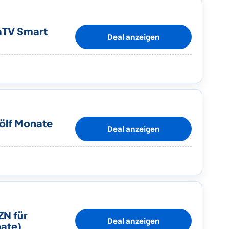
aTV Smart
Deal anzeigen
wölf Monate
Deal anzeigen
ZN für
Deal anzeigen
ate)