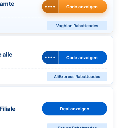
samte
Code anzeigen
****
Voghion
Rabattcodes
 alle
Code anzeigen
****
AliExpress
Rabattcodes
iliale
Deal anzeigen
Saturn
Rabattcodes