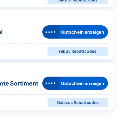
l
Gutschein anzeigen
****
rebuy
Rabattcodes
mte Sortiment
Gutschein anzeigen
****
Galaxus
Rabattcodes