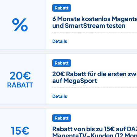
Rabatt
%
6 Monate kostenlos Magent
und SmartStream testen
Details
Rabatt
20€
20€ Rabatt für die ersten z
auf MegaSport
RABATT
Details
Rabatt
15€
Rabatt von bis zu 15€ auf DA
MagentaTV-Kunden (12 Mon