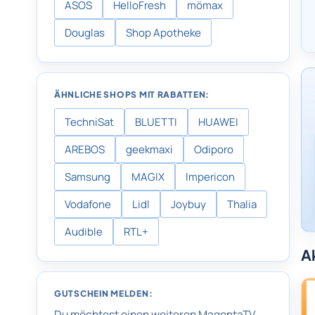
ASOS
HelloFresh
mömax
Douglas
Shop Apotheke
ÄHNLICHE SHOPS MIT RABATTEN:
TechniSat
BLUETTI
HUAWEI
AREBOS
geekmaxi
Odiporo
Samsung
MAGIX
Impericon
Vodafone
Lidl
Joybuy
Thalia
Audible
RTL+
A
GUTSCHEIN MELDEN:
Du möchtest einen weiteren MagentaTV