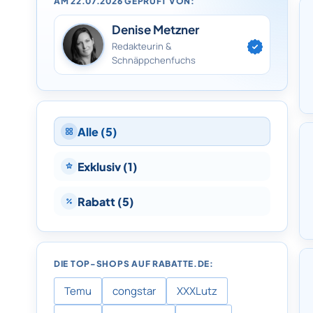
AM 22.07.2026 GEPRÜFT VON:
Denise Metzner
Redakteurin &
Schnäppchenfuchs
Alle (5)
Exklusiv (1)
Rabatt (5)
DIE TOP-SHOPS AUF RABATTE.DE:
Temu
congstar
XXXLutz