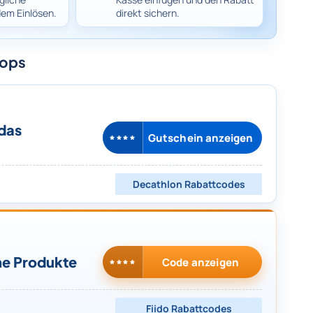
dem Einlösen.
direkt sichern.
hops
das
Gutschein anzeigen
****
Decathlon
Rabattcodes
he Produkte
Code anzeigen
****
Fiido
Rabattcodes