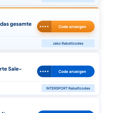
 das gesamte
Code anzeigen
****
Jako
Rabattcodes
rte Sale-
Code anzeigen
****
INTERSPORT
Rabattcodes