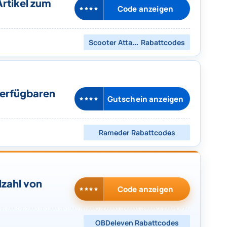
Artikel zum
Code anzeigen
****
Scooter Attack
Rabattcodes
verfügbaren
Gutschein anzeigen
****
Rameder
Rabattcodes
lzahl von
Code anzeigen
****
OBDeleven
Rabattcodes