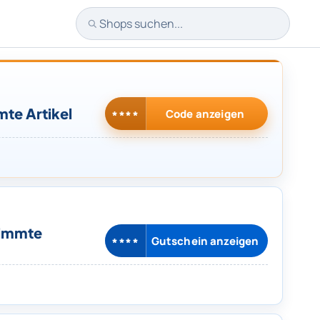
Shops suchen
te Artikel
Code anzeigen
****
timmte
Gutschein anzeigen
****