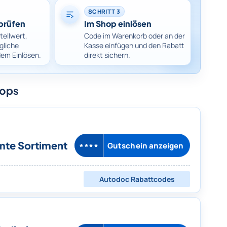
SCHRITT 3
prüfen
Im Shop einlösen
tellwert,
Code im Warenkorb oder an der
gliche
Kasse einfügen und den Rabatt
dem Einlösen.
direkt sichern.
hops
mte Sortiment
Gutschein anzeigen
****
Autodoc
Rabattcodes