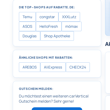
DIE TOP-SHOPS AUF RABATTE.DE:
Temu
congstar
XXXLutz
ASOS
HelloFresh
mömax
Douglas
Shop Apotheke
A
ÄHNLICHE SHOPS MIT RABATTEN:
AREBOS
AliExpress
CHECK24
GUTSCHEIN MELDEN:
Du möchtest einen weiteren carVertical
Gutschein melden? Sehr gerne!